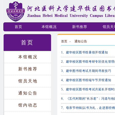
首页
本馆概况
新书推荐
馆员天
首页
首页
-
通知公告
1、
建华校区图书馆暑假开馆通知
本馆概况
2、
建华校区图书馆考研专区优化管理
新书推荐
3、
建华图书馆考试月期间寻座技巧
4、
建华校区图书馆端午节开馆通知
馆员天地
5、
建华校区图书馆考试月延长开馆时
通知公告
6、
《五代时期的“长乐老”：冯道与他
馆内动态
7、
母亲节特辑|以书为礼，走进那些