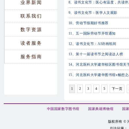
业界新闻
8、
读书文化节：医心有温度，共读伴
9、
读书文化节：医学人文观影
联系我们
10、
劳动节假期好书推荐
数字资源
11、
五一国际劳动节开馆通知
读者服务
12、
读书文化节：AI诗画纸间
13、
第十一届读书节之阅读达人榜
服务指南
14、
河北医科大学建华校区图书馆关
15、
河北医科大学建华图书馆x畅想之星
1
2
3
4
5
下一页
中国国家数字图书馆
国家典籍博物馆
国家
版权所有 ©
总访问量：